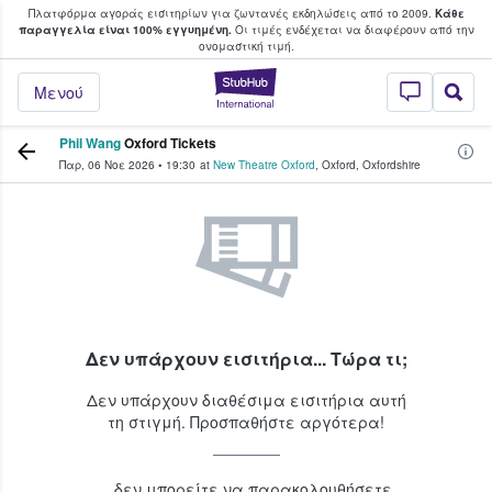
Πλατφόρμα αγοράς εισιτηρίων για ζωντανές εκδηλώσεις από το 2009.
Κάθε
υ οι φαν αγοράζουν και πουλούν εισιτή
παραγγελία είναι 100% εγγυημένη.
Οι τιμές ενδέχεται να διαφέρουν από την
oνομαστική τιμή.
StubHub - Όπου 
Μενού
Phil Wang
Oxford Tickets
Παρ, 06 Νοε 2026
•
19:30
at
New Theatre Oxford
,
Oxford
,
Oxfordshire
Δεν υπάρχουν εισιτήρια... Τώρα τι;
Δεν υπάρχουν διαθέσιμα εισιτήρια αυτή
τη στιγμή. Προσπαθήστε αργότερα!
...δεν μπορείτε να παρακολουθήσετε