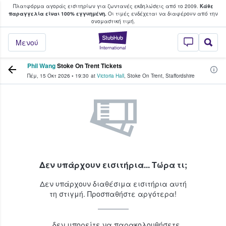
Πλατφόρμα αγοράς εισιτηρίων για ζωντανές εκδηλώσεις από το 2009.
Κάθε
υ οι φαν αγοράζουν και πουλούν εισιτή
παραγγελία είναι 100% εγγυημένη.
Οι τιμές ενδέχεται να διαφέρουν από την
oνομαστική τιμή.
StubHub - Όπου 
Μενού
Phil Wang
Stoke On Trent Tickets
Πέμ, 15 Οκτ 2026
•
19:30
at
Victoria Hall
,
Stoke On Trent
,
Staffordshire
Δεν υπάρχουν εισιτήρια... Τώρα τι;
Δεν υπάρχουν διαθέσιμα εισιτήρια αυτή
τη στιγμή. Προσπαθήστε αργότερα!
...δεν μπορείτε να παρακολουθήσετε