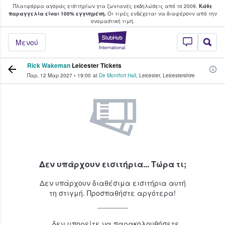
Πλατφόρμα αγοράς εισιτηρίων για ζωντανές εκδηλώσεις από το 2009.
Κάθε
υ οι φαν αγοράζουν και πουλούν εισιτή
παραγγελία είναι 100% εγγυημένη.
Οι τιμές ενδέχεται να διαφέρουν από την
oνομαστική τιμή.
StubHub - Όπου 
Μενού
Rick Wakeman
Leicester Tickets
Παρ, 12 Μαρ 2027
•
19:00
at
De Montfort Hall
,
Leicester
,
Leicestershire
Δεν υπάρχουν εισιτήρια... Τώρα τι;
Δεν υπάρχουν διαθέσιμα εισιτήρια αυτή
τη στιγμή. Προσπαθήστε αργότερα!
...δεν μπορείτε να παρακολουθήσετε