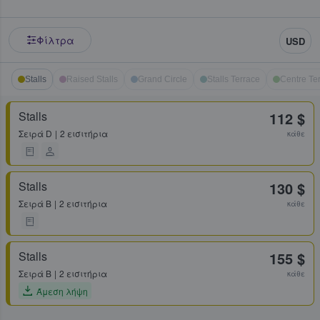
Φίλτρα
USD
Stalls
Raised Stalls
Grand Circle
Stalls Terrace
Centre Te
Stalls
112 $
Σειρά
D
2 εισιτήρια
κάθε
Stalls
130 $
Σειρά
B
2 εισιτήρια
κάθε
Stalls
155 $
Σειρά
B
2 εισιτήρια
κάθε
Άμεση λήψη