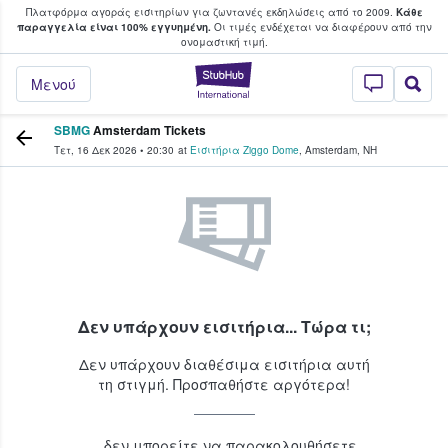
Πλατφόρμα αγοράς εισιτηρίων για ζωντανές εκδηλώσεις από το 2009.
Κάθε
υ οι φαν αγοράζουν και πουλούν εισιτή
παραγγελία είναι 100% εγγυημένη.
Οι τιμές ενδέχεται να διαφέρουν από την
oνομαστική τιμή.
StubHub - Όπου 
Μενού
SBMG
Amsterdam Tickets
Τετ, 16 Δεκ 2026
•
20:30
at
Εισιτήρια Ziggo Dome
,
Amsterdam
,
NH
Δεν υπάρχουν εισιτήρια... Τώρα τι;
Δεν υπάρχουν διαθέσιμα εισιτήρια αυτή
τη στιγμή. Προσπαθήστε αργότερα!
...δεν μπορείτε να παρακολουθήσετε