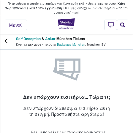
Πλατφόρμα αγοράς εισιτηρίων για ζωντανές εκδηλώσεις από το 2009.
Κάθε
υ οι φαν αγοράζουν και πουλούν εισιτή
παραγγελία είναι 100% εγγυημένη.
Οι τιμές ενδέχεται να διαφέρουν από την
oνομαστική τιμή.
StubHub - Όπου 
Μενού
Self Deception
&
Ankor
München Tickets
Κυρ, 13 Δεκ 2026
•
19:00
at
Backstage München
,
München
,
BV
Δεν υπάρχουν εισιτήρια... Τώρα τι;
Δεν υπάρχουν διαθέσιμα εισιτήρια αυτή
τη στιγμή. Προσπαθήστε αργότερα!
...δεν μπορείτε να παρακολουθήσετε