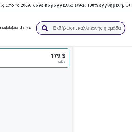
ς από το 2009.
Κάθε παραγγελία είναι 100% εγγυημένη.
Οι 
ουν και πουλούν εισιτήρια
Guadalajara
,
Jalisco
179 $
κάθε