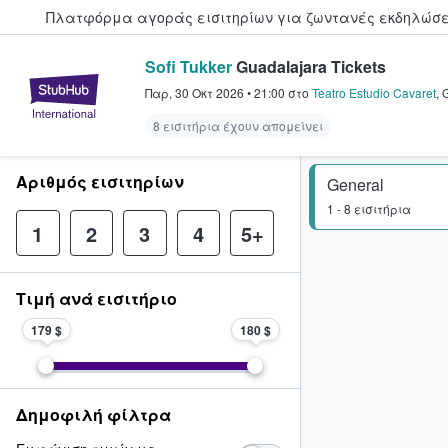
Πλατφόρμα αγοράς εισιτηρίων για ζωντανές εκδηλώσει
Sofi Tukker
Guadalajara Tickets
StubHub - Όπου οι φαν αγοράζ
Παρ, 30 Οκτ 2026
•
21:00
στο
Teatro Estudio Cavaret
,
8 εισιτήρια έχουν απομείνει
Αριθμός εισιτηρίων
General
1 - 8 εισιτήρια
1
2
3
4
5+
Τιμή ανά εισιτήριο
179 $
180 $
Δημοφιλή φίλτρα