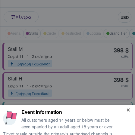
Φίλτρα
USD
Arena
Stalls
Circle
Restricted
Loggia
Grand Tier
Stall M
398 $
Σειρά
11
1 - 2 εισιτήρια
κάθε
Γρήγορη Παράδοση
Stall H
398 $
Σειρά
11
1 - 2 εισιτήρια
κάθε
Γρήγορη Παράδοση
Second Tier Box 72
421 $
Event information
Σειρά
1
1 - 4 εισιτήρια
κάθε
All customers aged 14 years or below must be
Γρήγορη Παράδοση
accompanied by an adult aged 18 years or over.
Ticket resale outside the primary's authorised channels is