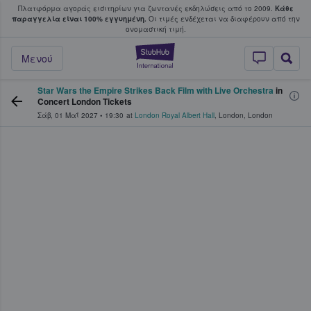
Πλατφόρμα αγοράς εισιτηρίων για ζωντανές εκδηλώσεις από το 2009.
Κάθε
υ οι φαν αγοράζουν και πουλούν εισιτή
παραγγελία είναι 100% εγγυημένη.
Οι τιμές ενδέχεται να διαφέρουν από την
oνομαστική τιμή.
StubHub - Όπου 
Μενού
Star Wars the Empire Strikes Back Film with Live Orchestra
in
Concert London Tickets
Σάβ, 01 Μαΐ 2027
•
19:30
at
London Royal Albert Hall
,
London
,
London