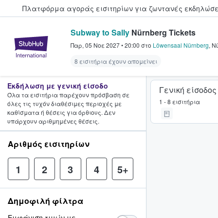
Πλατφόρμα αγοράς εισιτηρίων για ζωντανές εκδηλώσει
Subway to Sally
Nürnberg Tickets
StubHub - Όπου οι φαν αγοράζ
Παρ, 05 Νοε 2027
•
20:00
στο
Löwensaal Nürnberg
,
Nü
8 εισιτήρια έχουν απομείνει
Εκδήλωση με γενική είσοδο
Γενική είσοδος
Όλα τα εισιτήρια παρέχουν πρόσβαση σε
1 - 8 εισιτήρια
όλες τις τυχόν διαθέσιμες περιοχές με
καθίσματα ή θέσεις για όρθιους. Δεν
υπάρχουν αριθμημένες θέσεις.
Αριθμός εισιτηρίων
1
2
3
4
5+
Δημοφιλή φίλτρα
Εμφάνιση τιμών με