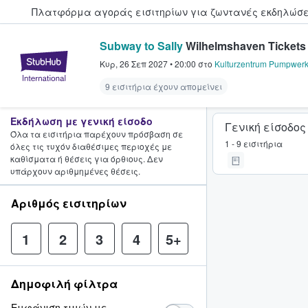
Πλατφόρμα αγοράς εισιτηρίων για ζωντανές εκδηλώσει
Subway to Sally
Wilhelmshaven Tickets
StubHub - Όπου οι φαν αγοράζ
Κυρ, 26 Σεπ 2027
•
20:00
στο
Kulturzentrum Pumpwer
9 εισιτήρια έχουν απομείνει
Εκδήλωση με γενική είσοδο
Γενική είσοδος
Όλα τα εισιτήρια παρέχουν πρόσβαση σε
1 - 9 εισιτήρια
όλες τις τυχόν διαθέσιμες περιοχές με
καθίσματα ή θέσεις για όρθιους. Δεν
υπάρχουν αριθμημένες θέσεις.
Αριθμός εισιτηρίων
1
2
3
4
5+
Δημοφιλή φίλτρα
Εμφάνιση τιμών με