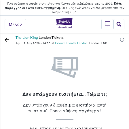
Πλατφόρμα αγοράς εισιτηρίων για ζωντανές εκδηλώσεις από το 2009.
Κάθε
υ οι φαν αγοράζουν και πουλούν εισιτή
παραγγελία είναι 100% εγγυημένη.
Οι τιμές ενδέχεται να διαφέρουν από την
oνομαστική τιμή.
StubHub - Όπου 
Μενού
The Lion King
London Tickets
Τετ, 19 Αυγ 2026
•
14:30
at
Lyceum Theatre London
,
London
,
LND
Δεν υπάρχουν εισιτήρια... Τώρα τι;
Δεν υπάρχουν διαθέσιμα εισιτήρια αυτή
τη στιγμή. Προσπαθήστε αργότερα!
...δεν μπορείτε να παρακολουθήσετε