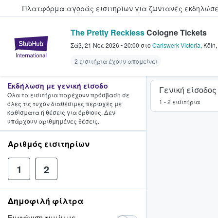
Πλατφόρμα αγοράς εισιτηρίων για ζωντανές εκδηλώσει
The Pretty Reckless
Cologne Tickets
StubHub - Όπου οι φαν αγοράζ
Σάβ, 21 Νοε 2026
•
20:00
στο
Carlswerk Victoria
,
Köln
2 εισιτήρια έχουν απομείνει
Εκδήλωση με γενική είσοδο
Γενική είσοδος
Όλα τα εισιτήρια παρέχουν πρόσβαση σε
1 - 2 εισιτήρια
όλες τις τυχόν διαθέσιμες περιοχές με
καθίσματα ή θέσεις για όρθιους. Δεν
υπάρχουν αριθμημένες θέσεις.
Αριθμός εισιτηρίων
1
2
Δημοφιλή φίλτρα
Εμφάνιση τιμών με