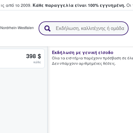
ς από το 2009.
Κάθε παραγγελία είναι 100% εγγυημένη.
Οι 
ουν και πουλούν εισιτήρια
,
Nordrhein-Westfalen
Εκδήλωση με γενική είσοδο
398 $
Όλα τα εισιτήρια παρέχουν πρόσβαση σε όλες
κάθε
Δεν υπάρχουν αριθμημένες θέσεις.