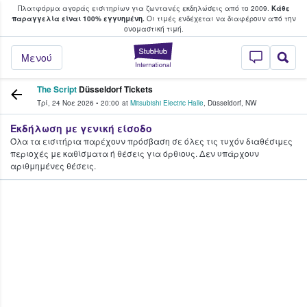
Πλατφόρμα αγοράς εισιτηρίων για ζωντανές εκδηλώσεις από το 2009.
Κάθε
υ οι φαν αγοράζουν και πουλούν εισιτή
παραγγελία είναι 100% εγγυημένη.
Οι τιμές ενδέχεται να διαφέρουν από την
oνομαστική τιμή.
StubHub - Όπου 
Μενού
The Script
Düsseldorf Tickets
Τρί, 24 Νοε 2026
•
20:00
at
Mitsubishi Electric Halle
,
Düsseldorf
,
NW
Εκδήλωση με γενική είσοδο
Όλα τα εισιτήρια παρέχουν πρόσβαση σε όλες τις τυχόν διαθέσιμες
περιοχές με καθίσματα ή θέσεις για όρθιους. Δεν υπάρχουν
αριθμημένες θέσεις.