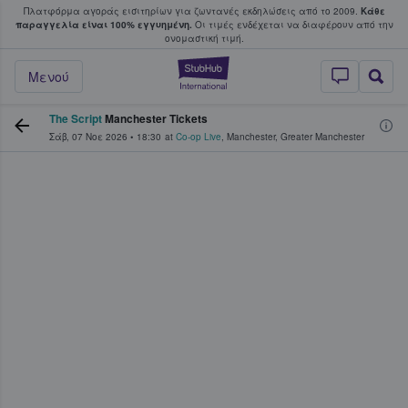
Πλατφόρμα αγοράς εισιτηρίων για ζωντανές εκδηλώσεις από το 2009.
Κάθε
υ οι φαν αγοράζουν και πουλούν εισιτή
παραγγελία είναι 100% εγγυημένη.
Οι τιμές ενδέχεται να διαφέρουν από την
oνομαστική τιμή.
StubHub - Όπου 
Μενού
The Script
Manchester Tickets
Σάβ, 07 Νοε 2026
•
18:30
at
Co-op Live
,
Manchester
,
Greater Manchester