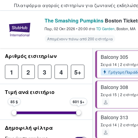
Πλατφόρμα αγοράς εισιτηρίων για ζωντανές εκδηλώσει
The Smashing Pumpkins
Boston Ticket
StubHub - Όπου οι φαν αγοράζ
Παρ, 02 Οκτ 2026
•
20:00
στο
TD Garden
,
Boston
,
MA
Απομένουν πάνω από 200 εισιτήρια
Αριθμός εισιτηρίων
Balcony 305
Σειρά
14
2 εισιτήρ
1
2
3
4
5+
Γρήγορη Παράδ
Balcony 308
Τιμή ανά εισιτήριο
Σειρά
15
2 εισιτήρ
85 $
601 $
Balcony 313
Σειρά
14
2 εισιτήρ
Δημοφιλή φίλτρα