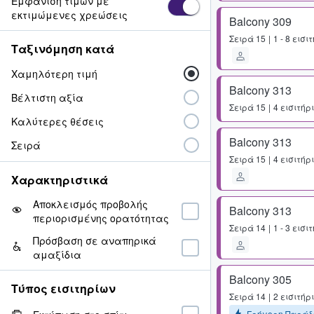
Εμφάνιση τιμών με
εκτιμώμενες χρεώσεις
Balcony 309
Σειρά
15
1 - 8 εισι
Ταξινόμηση κατά
Χαμηλότερη τιμή
Balcony 313
Βέλτιστη αξία
Σειρά
15
4 εισιτήρ
Καλύτερες θέσεις
Balcony 313
Σειρά
Σειρά
15
4 εισιτήρ
Χαρακτηριστικά
Αποκλεισμός προβολής
Balcony 313
περιορισμένης ορατότητας
Σειρά
14
1 - 3 εισι
Πρόσβαση σε αναπηρικά
αμαξίδια
Balcony 305
Τύπος εισιτηρίων
Σειρά
14
2 εισιτήρ
Γρήγορη Παράδ