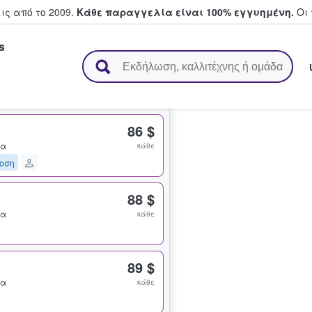
ς από το 2009.
Κάθε παραγγελία είναι 100% εγγυημένη.
Οι 
s
ουν και πουλούν εισιτήρια
86 $
ια
κάθε
οση
88 $
ια
κάθε
89 $
ια
κάθε