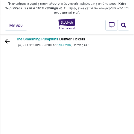
Πλατφόρμα αγοράς εισιτηρίων για ζωντανές εκδηλώσεις από το 2009.
Κάθε
υ οι φαν αγοράζουν και πουλούν εισιτή
παραγγελία είναι 100% εγγυημένη.
Οι τιμές ενδέχεται να διαφέρουν από την
oνομαστική τιμή.
StubHub - Όπου 
Μενού
The Smashing Pumpkins
Denver Tickets
Τρί, 27 Οκτ 2026
•
20:00
at
Ball Arena
,
Denver
,
CO