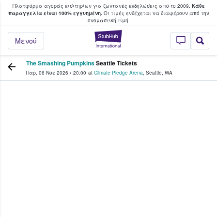
Πλατφόρμα αγοράς εισιτηρίων για ζωντανές εκδηλώσεις από το 2009.
Κάθε
υ οι φαν αγοράζουν και πουλούν εισιτή
παραγγελία είναι 100% εγγυημένη.
Οι τιμές ενδέχεται να διαφέρουν από την
oνομαστική τιμή.
StubHub - Όπου 
Μενού
The Smashing Pumpkins
Seattle Tickets
Παρ, 06 Νοε 2026
•
20:00
at
Climate Pledge Arena
,
Seattle
,
WA