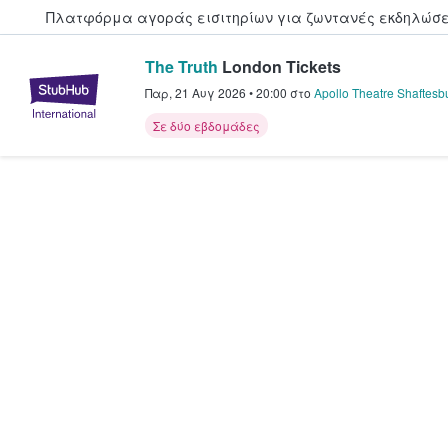
Πλατφόρμα αγοράς εισιτηρίων για ζωντανές εκδηλώσει
The Truth
London Tickets
StubHub - Όπου οι φαν αγοράζ
Παρ, 21 Αυγ 2026
•
20:00
στο
Apollo Theatre Shaftes
Σε δύο εβδομάδες