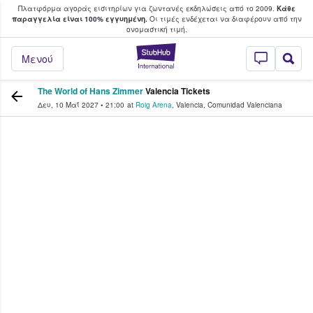
Πλατφόρμα αγοράς εισιτηρίων για ζωντανές εκδηλώσεις από το 2009.
Κάθε
υ οι φαν αγοράζουν και πουλούν εισιτή
παραγγελία είναι 100% εγγυημένη.
Οι τιμές ενδέχεται να διαφέρουν από την
oνομαστική τιμή.
StubHub - Όπου 
Μενού
The World of Hans Zimmer
Valencia Tickets
Δευ, 10 Μαΐ 2027
•
21:00
at
Roig Arena
,
Valencia
,
Comunidad Valenciana