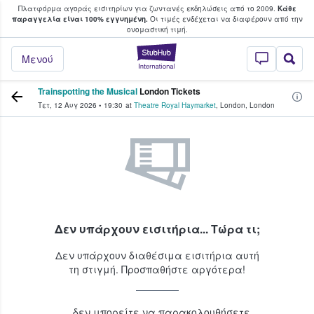
Πλατφόρμα αγοράς εισιτηρίων για ζωντανές εκδηλώσεις από το 2009.
Κάθε
υ οι φαν αγοράζουν και πουλούν εισιτή
παραγγελία είναι 100% εγγυημένη.
Οι τιμές ενδέχεται να διαφέρουν από την
oνομαστική τιμή.
StubHub - Όπου 
Μενού
Trainspotting the Musical
London Tickets
Τετ, 12 Αυγ 2026
•
19:30
at
Theatre Royal Haymarket
,
London
,
London
Δεν υπάρχουν εισιτήρια... Τώρα τι;
Δεν υπάρχουν διαθέσιμα εισιτήρια αυτή
τη στιγμή. Προσπαθήστε αργότερα!
...δεν μπορείτε να παρακολουθήσετε