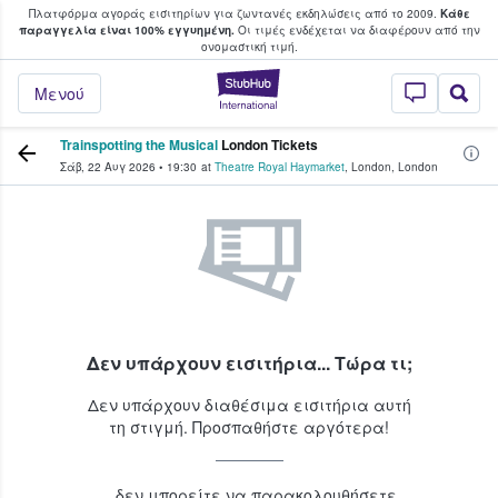
Πλατφόρμα αγοράς εισιτηρίων για ζωντανές εκδηλώσεις από το 2009.
Κάθε
υ οι φαν αγοράζουν και πουλούν εισιτή
παραγγελία είναι 100% εγγυημένη.
Οι τιμές ενδέχεται να διαφέρουν από την
oνομαστική τιμή.
StubHub - Όπου 
Μενού
Trainspotting the Musical
London Tickets
Σάβ, 22 Αυγ 2026
•
19:30
at
Theatre Royal Haymarket
,
London
,
London
Δεν υπάρχουν εισιτήρια... Τώρα τι;
Δεν υπάρχουν διαθέσιμα εισιτήρια αυτή
τη στιγμή. Προσπαθήστε αργότερα!
...δεν μπορείτε να παρακολουθήσετε