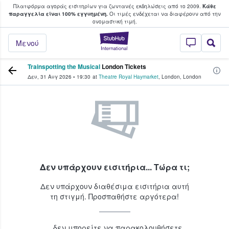
Πλατφόρμα αγοράς εισιτηρίων για ζωντανές εκδηλώσεις από το 2009.
Κάθε
υ οι φαν αγοράζουν και πουλούν εισιτή
παραγγελία είναι 100% εγγυημένη.
Οι τιμές ενδέχεται να διαφέρουν από την
oνομαστική τιμή.
StubHub - Όπου 
Μενού
Trainspotting the Musical
London Tickets
Δευ, 31 Αυγ 2026
•
19:30
at
Theatre Royal Haymarket
,
London
,
London
Δεν υπάρχουν εισιτήρια... Τώρα τι;
Δεν υπάρχουν διαθέσιμα εισιτήρια αυτή
τη στιγμή. Προσπαθήστε αργότερα!
...δεν μπορείτε να παρακολουθήσετε