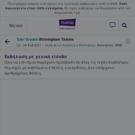
Πλατφόρμα αγοράς εισιτηρίων για ζωντανές εκδηλώσεις από το 2009.
Κάθε
υ οι φαν αγοράζουν και πουλούν εισιτή
παραγγελία είναι 100% εγγυημένη.
Οι τιμές ενδέχεται να διαφέρουν από την
oνομαστική τιμή.
StubHub - Όπου 
Μενού
Tyler Braden
Birmingham Tickets
Τρί, 09 Φεβ 2027
•
19:00
at
O2 Academy 2 Birmingham
,
Birmingham
,
WMD
Εκδήλωση με γενική είσοδο
Όλα τα εισιτήρια παρέχουν πρόσβαση σε όλες τις τυχόν διαθέσιμες
περιοχές με καθίσματα ή θέσεις για όρθιους. Δεν υπάρχουν
αριθμημένες θέσεις.