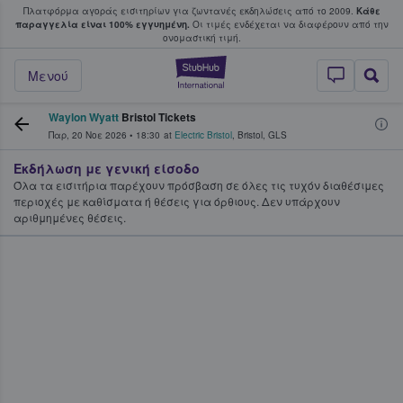
Πλατφόρμα αγοράς εισιτηρίων για ζωντανές εκδηλώσεις από το 2009.
Κάθε
υ οι φαν αγοράζουν και πουλούν εισιτή
παραγγελία είναι 100% εγγυημένη.
Οι τιμές ενδέχεται να διαφέρουν από την
oνομαστική τιμή.
StubHub - Όπου 
Μενού
Waylon Wyatt
Bristol Tickets
Παρ, 20 Νοε 2026
•
18:30
at
Electric Bristol
,
Bristol
,
GLS
Εκδήλωση με γενική είσοδο
Όλα τα εισιτήρια παρέχουν πρόσβαση σε όλες τις τυχόν διαθέσιμες
περιοχές με καθίσματα ή θέσεις για όρθιους. Δεν υπάρχουν
αριθμημένες θέσεις.