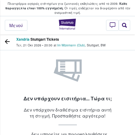
Πλατφόρμα αγοράς εισιτηρίων για ζωντανές εκδηλώσεις από το 2009.
Κάθε
υ οι φαν αγοράζουν και πουλούν εισιτή
παραγγελία είναι 100% εγγυημένη.
Οι τιμές ενδέχεται να διαφέρουν από την
oνομαστική τιμή.
StubHub - Όπου 
Μενού
Xandria
Stuttgart Tickets
Τετ, 21 Οκτ 2026
•
20:00
at
Im Wizemann (Club)
,
Stuttgart
,
BW
Δεν υπάρχουν εισιτήρια... Τώρα τι;
Δεν υπάρχουν διαθέσιμα εισιτήρια αυτή
τη στιγμή. Προσπαθήστε αργότερα!
...δεν μπορείτε να παρακολουθήσετε