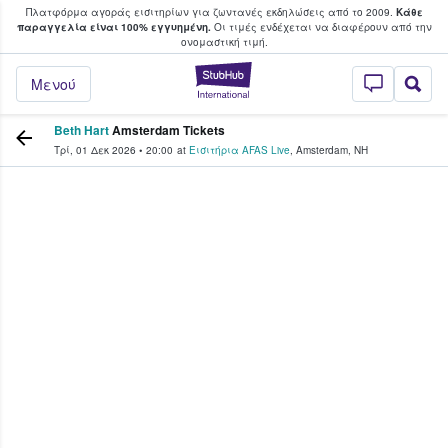
Πλατφόρμα αγοράς εισιτηρίων για ζωντανές εκδηλώσεις από το 2009.
Κάθε
υ οι φαν αγοράζουν και πουλούν εισιτή
παραγγελία είναι 100% εγγυημένη.
Οι τιμές ενδέχεται να διαφέρουν από την
oνομαστική τιμή.
StubHub - Όπου 
Μενού
Beth Hart
Amsterdam Tickets
Τρί, 01 Δεκ 2026
•
20:00
at
Εισιτήρια AFAS Live
,
Amsterdam
,
NH