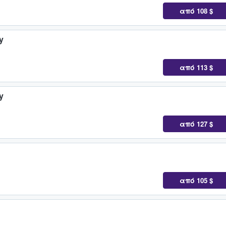
από
108 $
y
από
113 $
y
από
127 $
από
105 $