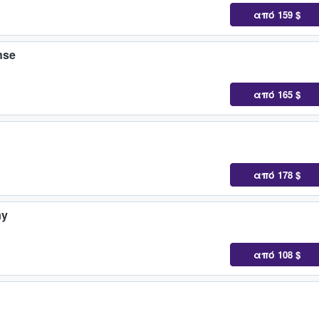
από
159 $
nse
από
165 $
από
178 $
ay
από
108 $