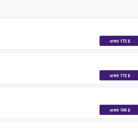
από
172 $
από
172 $
από
106 $