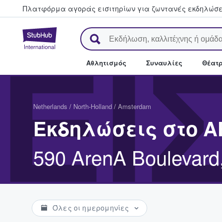
Πλατφόρμα αγοράς εισιτηρίων για ζωντανές εκδηλώσει
StubHub - Όπου οι φαν αγορ
ΕΙ
Αθλητισμός
Συναυλίες
Θέατρ
Netherlands
/
North-Holland
/
Amsterdam
Εκδηλώσεις στο A
590 ArenA Boulevard
Όλες οι ημερομηνίες