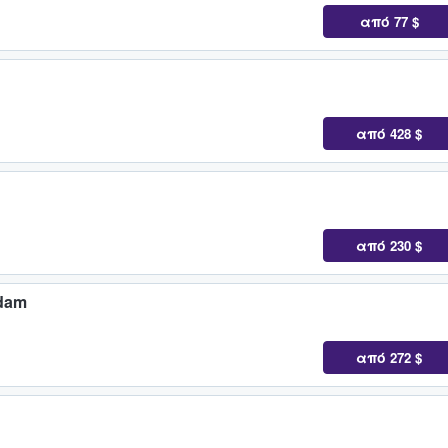
από
77 $
από
428 $
από
230 $
rdam
από
272 $