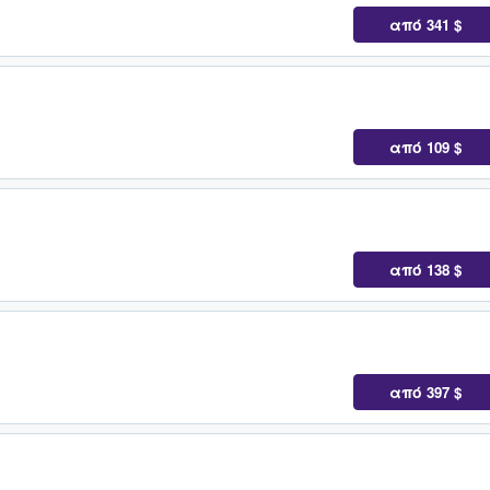
από
341 $
από
109 $
από
138 $
από
397 $