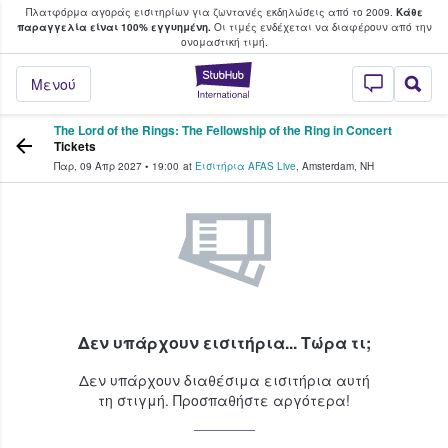
Πλατφόρμα αγοράς εισιτηρίων για ζωντανές εκδηλώσεις από το 2009.
Κάθε
υ οι φαν αγοράζουν και πουλούν εισιτή
παραγγελία είναι 100% εγγυημένη.
Οι τιμές ενδέχεται να διαφέρουν από την
oνομαστική τιμή.
StubHub - Όπου 
Μενού
The Lord of the Rings: The Fellowship of the Ring in Concert
Tickets
Παρ, 09 Απρ 2027
•
19:00
at
Εισιτήρια AFAS Live
,
Amsterdam
,
NH
Δεν υπάρχουν εισιτήρια... Τώρα τι;
Δεν υπάρχουν διαθέσιμα εισιτήρια αυτή
τη στιγμή. Προσπαθήστε αργότερα!