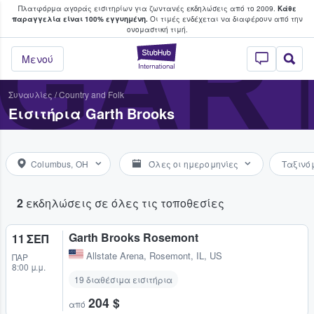
Πλατφόρμα αγοράς εισιτηρίων για ζωντανές εκδηλώσεις από το 2009.
Κάθε
υ οι φαν αγοράζουν και πουλούν εισιτή
παραγγελία είναι 100% εγγυημένη.
Οι τιμές ενδέχεται να διαφέρουν από την
GAR
oνομαστική τιμή.
StubHub - Όπου 
Μενού
Συναυλίες
/
Country and Folk
Εισιτήρια Garth Brooks
Columbus, OH
Όλες οι ημερομηνίες
Ταξινό
2
εκδηλώσεις σε όλες τις τοποθεσίες
Garth Brooks Rosemont
11 ΣΕΠ
Allstate Arena
,
Rosemont, IL, US
ΠΑΡ
8:00 μ.μ.
19 διαθέσιμα εισιτήρια
204 $
από