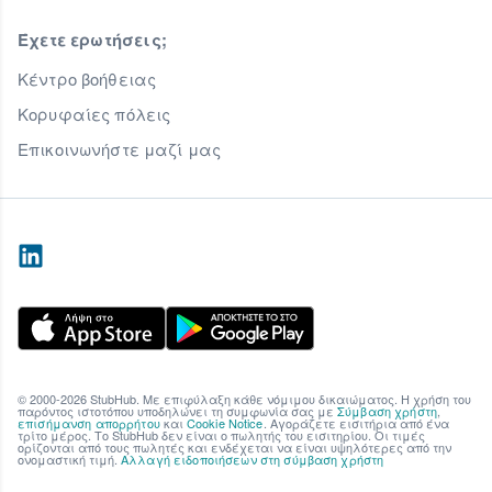
Έχετε ερωτήσεις;
Κέντρο βοήθειας
Κορυφαίες πόλεις
Επικοινωνήστε μαζί μας
© 2000-2026 StubHub. Με επιφύλαξη κάθε νόμιμου δικαιώματος. Η χρήση του
παρόντος ιστοτόπου υποδηλώνει τη συμφωνία σας με
Σύμβαση χρήστη
,
επισήμανση απορρήτου
και
Cookie Notice
. Αγοράζετε εισιτήρια από ένα
τρίτο μέρος. Το StubHub δεν είναι ο πωλητής του εισιτηρίου. Οι τιμές
ορίζονται από τους πωλητές και ενδέχεται να είναι υψηλότερες από την
oνομαστική τιμή.
Αλλαγή ειδοποιήσεων στη σύμβαση χρήστη