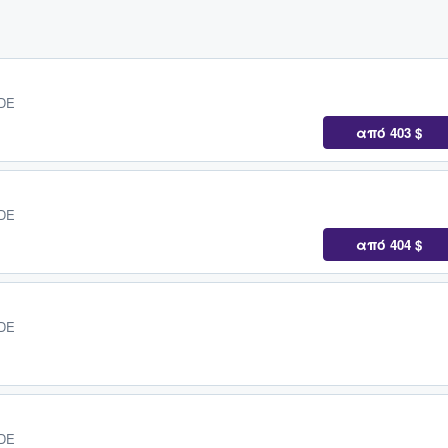
 DE
από
403 $
 DE
από
404 $
 DE
 DE