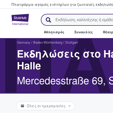
Πλατφόρμα αγοράς εισιτηρίων για ζωντανές εκδηλώσει
StubHub - Όπου οι φαν αγορ
HA
Αθλητισμός
Συναυλίες
Θέατρ
Germany
/
Baden-Württemberg
/
Stuttgart
Εκδηλώσεις στο Ha
Halle
Mercedesstraße 69, S
Όλες οι ημερομηνίες