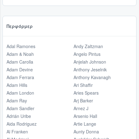
Περφόρμερ
Adal Ramones
Andy Zaltzman
Adam & Noah
Angelo Pintus
Adam Carolla
Anjelah Johnson
Adam Devine
Anthony Jeselnik
Adam Ferrara
Anthony Kavanagh
Adam Hills
Ari Shaffir
Adam London
Aries Spears
Adam Ray
Arj Barker
Adam Sandler
Arnez J
Adrián Uribe
Arsenio Hall
Aida Rodriguez
Artie Lange
Al Franken
Aunty Donna