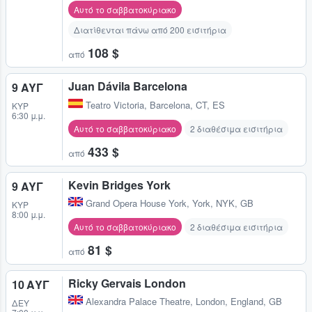
Αυτό το σαββατοκύριακο
Διατίθενται πάνω από 200 εισιτήρια
108 $
από
Juan Dávila Barcelona
9 ΑΥΓ
Teatro Victoria
,
Barcelona, CT, ES
ΚΥΡ
6:30 μ.μ.
Αυτό το σαββατοκύριακο
2 διαθέσιμα εισιτήρια
433 $
από
Kevin Bridges York
9 ΑΥΓ
Grand Opera House York
,
York, NYK, GB
ΚΥΡ
8:00 μ.μ.
Αυτό το σαββατοκύριακο
2 διαθέσιμα εισιτήρια
81 $
από
Ricky Gervais London
10 ΑΥΓ
Alexandra Palace Theatre
,
London, England, GB
ΔΕΥ