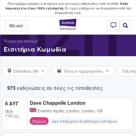
Πλατφόρμα αγοράς εισιτηρίων για ζωντανές εκδηλώσεις από το 2009.
Κάθε
υ οι φαν αγοράζουν και πουλούν εισιτή
παραγγελία είναι 100% εγγυημένη.
Οι τιμές ενδέχεται να διαφέρουν από την
ΕΙΣΙ
oνομαστική τιμή.
StubHub - Όπου 
Μενού
Τέχνες και θέατρο
Εισιτήρια Κωμωδία
Columbus, OH
Όλες οι ημερομηνίες
Ταξινό
973
εκδηλώσεις σε όλες τις τοποθεσίες
Dave Chappelle London
6 ΑΥΓ
Eventim Apollo
,
London, London, GB
ΠΈΜ
7:30 μ.μ.
Σήμερα
Δεν υπάρχουν διαθέσιμα εισιτήρια