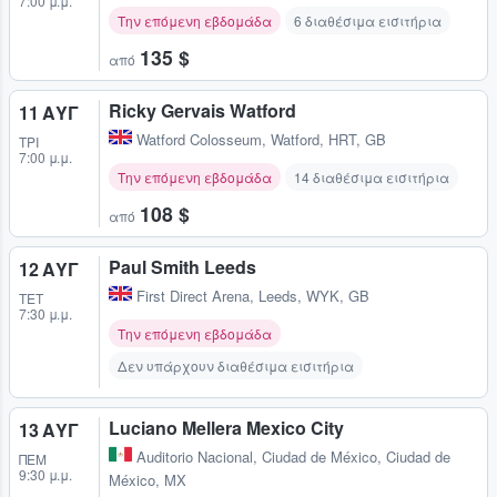
7:00 μ.μ.
Την επόμενη εβδομάδα
6 διαθέσιμα εισιτήρια
135 $
από
Ricky Gervais Watford
11 ΑΥΓ
Watford Colosseum
,
Watford, HRT, GB
ΤΡΊ
7:00 μ.μ.
Την επόμενη εβδομάδα
14 διαθέσιμα εισιτήρια
108 $
από
Paul Smith Leeds
12 ΑΥΓ
First Direct Arena
,
Leeds, WYK, GB
ΤΕΤ
7:30 μ.μ.
Την επόμενη εβδομάδα
Δεν υπάρχουν διαθέσιμα εισιτήρια
Luciano Mellera Mexico City
13 ΑΥΓ
Auditorio Nacional
,
Ciudad de México, Ciudad de
ΠΈΜ
9:30 μ.μ.
México, MX