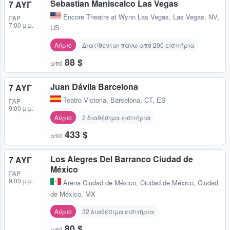
Sebastian Maniscalco Las Vegas
7 ΑΥΓ
Encore Theatre at Wynn Las Vegas
,
Las Vegas, NV,
ΠΑΡ
7:00 μ.μ.
US
Αύριο
Διατίθενται πάνω από 200 εισιτήρια
88 $
από
Juan Dávila Barcelona
7 ΑΥΓ
Teatro Victoria
,
Barcelona, CT, ES
ΠΑΡ
9:00 μ.μ.
Αύριο
2 διαθέσιμα εισιτήρια
433 $
από
Los Alegres Del Barranco Ciudad de
7 ΑΥΓ
México
ΠΑΡ
9:00 μ.μ.
Arena Ciudad de México
,
Ciudad de México, Ciudad
de México, MX
Αύριο
32 διαθέσιμα εισιτήρια
80 $
από