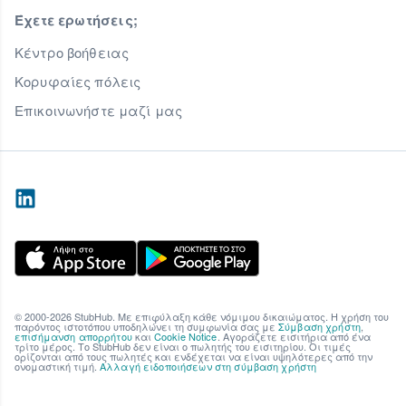
Έχετε ερωτήσεις;
Κέντρο βοήθειας
Κορυφαίες πόλεις
Επικοινωνήστε μαζί μας
© 2000-2026 StubHub. Με επιφύλαξη κάθε νόμιμου δικαιώματος. Η χρήση του
παρόντος ιστοτόπου υποδηλώνει τη συμφωνία σας με
Σύμβαση χρήστη
,
επισήμανση απορρήτου
και
Cookie Notice
. Αγοράζετε εισιτήρια από ένα
τρίτο μέρος. Το StubHub δεν είναι ο πωλητής του εισιτηρίου. Οι τιμές
ορίζονται από τους πωλητές και ενδέχεται να είναι υψηλότερες από την
oνομαστική τιμή.
Αλλαγή ειδοποιήσεων στη σύμβαση χρήστη