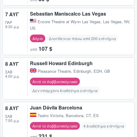
Sebastian Maniscalco Las Vegas
7 ΑΥΓ
Encore Theatre at Wynn Las Vegas
,
Las Vegas, NV,
ΠΑΡ
9:30 μ.μ.
US
Αύριο
Διατίθενται πάνω από 200 εισιτήρια
107 $
από
Russell Howard Edinburgh
8 ΑΥΓ
Pleasance Theatre
,
Edinburgh, EDH, GB
ΣΆΒ
4:00 μ.μ.
Αυτό το σαββατοκύριακο
Δεν υπάρχουν διαθέσιμα εισιτήρια
Juan Dávila Barcelona
8 ΑΥΓ
Teatro Victoria
,
Barcelona, CT, ES
ΣΆΒ
7:00 μ.μ.
Αυτό το σαββατοκύριακο
4 διαθέσιμα εισιτήρια
231 $
από