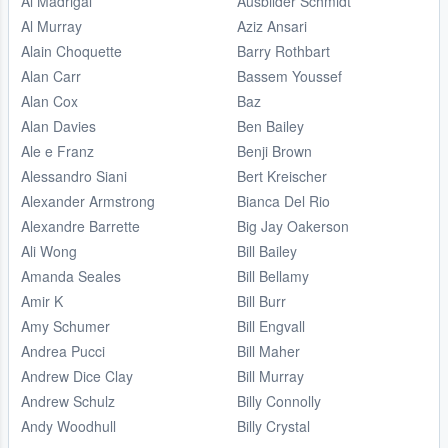
Al Madrigal
Ausbilder Schmidt
Al Murray
Aziz Ansari
Alain Choquette
Barry Rothbart
Alan Carr
Bassem Youssef
Alan Cox
Baz
Alan Davies
Ben Bailey
Ale e Franz
Benji Brown
Alessandro Siani
Bert Kreischer
Alexander Armstrong
Bianca Del Rio
Alexandre Barrette
Big Jay Oakerson
Ali Wong
Bill Bailey
Amanda Seales
Bill Bellamy
Amir K
Bill Burr
Amy Schumer
Bill Engvall
Andrea Pucci
Bill Maher
Andrew Dice Clay
Bill Murray
Andrew Schulz
Billy Connolly
Andy Woodhull
Billy Crystal