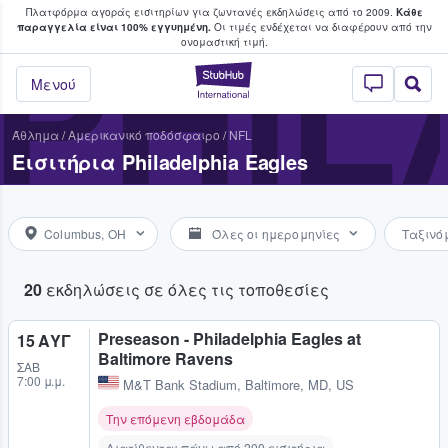
Πλατφόρμα αγοράς εισιτηρίων για ζωντανές εκδηλώσεις από το 2009.
Κάθε
υ οι φαν αγοράζουν και πουλούν εισιτή
παραγγελία είναι 100% εγγυημένη.
Οι τιμές ενδέχεται να διαφέρουν από την
PHIL
oνομαστική τιμή.
StubHub - Όπου 
Μενού
Άθλημα
/
Αμερικανικό ποδόσφαιρο
/
NFL
Εισιτήρια Philadelphia Eagles
Columbus, OH
Όλες οι ημερομηνίες
Ταξινό
20
εκδηλώσεις σε όλες τις τοποθεσίες
Preseason - Philadelphia Eagles at
15 ΑΥΓ
Baltimore Ravens
ΣΆΒ
7:00 μ.μ.
M&T Bank Stadium
,
Baltimore, MD, US
Την επόμενη εβδομάδα
Διατίθενται πάνω από 200 εισιτήρια