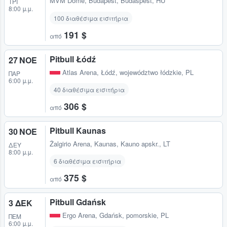
MVM Dome
,
Budapest, Budaspest, HU
ΤΡΊ
8:00 μ.μ.
100 διαθέσιμα εισιτήρια
191 $
από
Pitbull Łódź
27 ΝΟΕ
Atlas Arena
,
Łódź, województwo łódzkie, PL
ΠΑΡ
6:00 μ.μ.
40 διαθέσιμα εισιτήρια
306 $
από
Pitbull Kaunas
30 ΝΟΕ
Žalgirio Arena
,
Kaunas, Kauno apskr., LT
ΔΕΥ
8:00 μ.μ.
6 διαθέσιμα εισιτήρια
375 $
από
Pitbull Gdańsk
3 ΔΕΚ
Ergo Arena
,
Gdańsk, pomorskie, PL
ΠΈΜ
6:00 μ.μ.