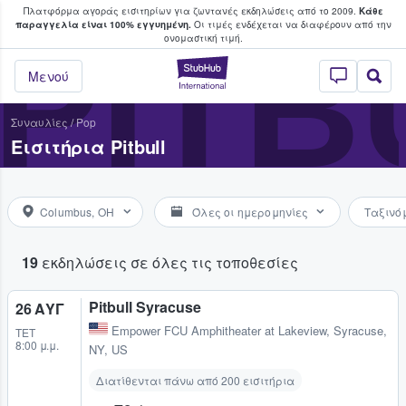
Πλατφόρμα αγοράς εισιτηρίων για ζωντανές εκδηλώσεις από το 2009.
Κάθε
υ οι φαν αγοράζουν και πουλούν εισιτή
παραγγελία είναι 100% εγγυημένη.
Οι τιμές ενδέχεται να διαφέρουν από την
PITB
oνομαστική τιμή.
StubHub - Όπου 
Μενού
Συναυλίες
/
Pop
Εισιτήρια Pitbull
Columbus, OH
Όλες οι ημερομηνίες
Ταξινό
19
εκδηλώσεις σε όλες τις τοποθεσίες
Pitbull Syracuse
26 ΑΥΓ
Empower FCU Amphitheater at Lakeview
,
Syracuse,
ΤΕΤ
8:00 μ.μ.
NY, US
Διατίθενται πάνω από 200 εισιτήρια