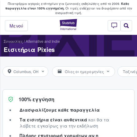
Πλατφόρμα αγοράς εισιτηρίων για ζωντανές εκδηλώσεις από το 2009.
Κάθε
υ οι φαν αγοράζουν και πουλούν εισιτή
παραγγελία είναι 100% εγγυημένη.
Οι τιμές ενδέχεται να διαφέρουν από την
PIXI
oνομαστική τιμή.
StubHub - Όπου 
Μενού
Συναυλίες
/
Alternative and Indie
Εισιτήρια Pixies
Columbus, OH
Όλες οι ημερομηνίες
Ταξινό
100% εγγύηση
Διασφαλίζουμε κάθε παραγγελία
Τα εισιτήρια είναι αυθεντικά
και θα τα
λάβετε εγκαίρως για την εκδήλωση
Πλήρης επιστροφή χρημάτων αν η