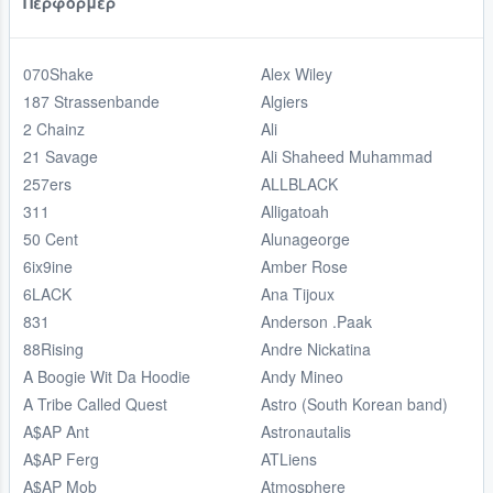
Περφόρμερ
070Shake
Alex Wiley
187 Strassenbande
Algiers
2 Chainz
Ali
21 Savage
Ali Shaheed Muhammad
257ers
ALLBLACK
311
Alligatoah
50 Cent
Alunageorge
6ix9ine
Amber Rose
6LACK
Ana Tijoux
831
Anderson .Paak
88Rising
Andre Nickatina
A Boogie Wit Da Hoodie
Andy Mineo
A Tribe Called Quest
Astro (South Korean band)
A$AP Ant
Astronautalis
A$AP Ferg
ATLiens
A$AP Mob
Atmosphere