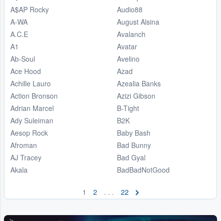
A$AP Rocky
Audio88
A-WA
August Alsina
A.C.E
Avalanch
A1
Avatar
Ab-Soul
Avelino
Ace Hood
Azad
Achille Lauro
Azealia Banks
Action Bronson
Azizi Gibson
Adrian Marcel
B-Tight
Ady Suleiman
B2K
Aesop Rock
Baby Bash
Afroman
Bad Bunny
AJ Tracey
Bad Gyal
Akala
BadBadNotGood
1
2
. . .
22