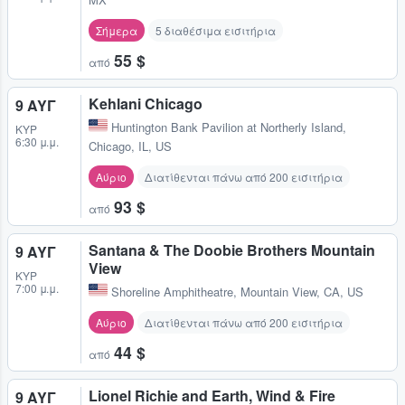
Σήμερα
5 διαθέσιμα εισιτήρια
55 $
από
Kehlani Chicago
9 ΑΥΓ
Huntington Bank Pavilion at Northerly Island
,
ΚΥΡ
6:30 μ.μ.
Chicago, IL, US
Αύριο
Διατίθενται πάνω από 200 εισιτήρια
93 $
από
Santana & The Doobie Brothers Mountain
9 ΑΥΓ
View
ΚΥΡ
7:00 μ.μ.
Shoreline Amphitheatre
,
Mountain View, CA, US
Αύριο
Διατίθενται πάνω από 200 εισιτήρια
44 $
από
Lionel Richie and Earth, Wind & Fire
9 ΑΥΓ