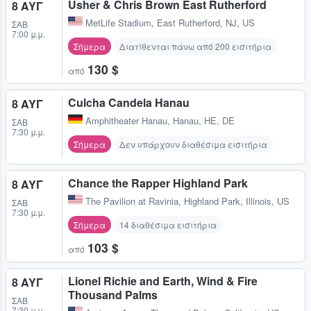
Usher & Chris Brown East Rutherford
8 ΑΥΓ
MetLife Stadium
,
East Rutherford, NJ, US
ΣΆΒ
7:00 μ.μ.
Σήμερα
Διατίθενται πάνω από 200 εισιτήρια
130 $
από
Culcha Candela Hanau
8 ΑΥΓ
Amphitheater Hanau
,
Hanau, HE, DE
ΣΆΒ
7:30 μ.μ.
Σήμερα
Δεν υπάρχουν διαθέσιμα εισιτήρια
Chance the Rapper Highland Park
8 ΑΥΓ
The Pavilion at Ravinia
,
Highland Park, Illinois, US
ΣΆΒ
7:30 μ.μ.
Σήμερα
14 διαθέσιμα εισιτήρια
103 $
από
Lionel Richie and Earth, Wind & Fire
8 ΑΥΓ
Thousand Palms
ΣΆΒ
7:30 μ.μ.