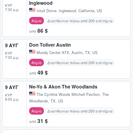
Inglewood
ΚΥΡ
7:30 μ.μ.
Intuit Dome
,
Inglewood, California, US
Αύριο
Διατίθενται πάνω από 200 εισιτήρια
86 $
από
Don Toliver Austin
9 ΑΥΓ
Moody Center ATX
,
Austin, TX, US
ΚΥΡ
7:30 μ.μ.
Αύριο
Διατίθενται πάνω από 200 εισιτήρια
49 $
από
Ne-Yo & Akon The Woodlands
9 ΑΥΓ
The Cynthia Woods Mitchell Pavilion
,
The
ΚΥΡ
8:00 μ.μ.
Woodlands, TX, US
Αύριο
Διατίθενται πάνω από 200 εισιτήρια
31 $
από