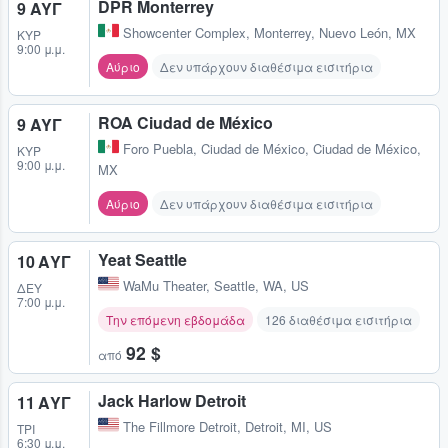
DPR Monterrey
9 ΑΥΓ
Showcenter Complex
,
Monterrey, Nuevo León, MX
ΚΥΡ
9:00 μ.μ.
Αύριο
Δεν υπάρχουν διαθέσιμα εισιτήρια
ROA Ciudad de México
9 ΑΥΓ
Foro Puebla
,
Ciudad de México, Ciudad de México,
ΚΥΡ
9:00 μ.μ.
MX
Αύριο
Δεν υπάρχουν διαθέσιμα εισιτήρια
Yeat Seattle
10 ΑΥΓ
WaMu Theater
,
Seattle, WA, US
ΔΕΥ
7:00 μ.μ.
Την επόμενη εβδομάδα
126 διαθέσιμα εισιτήρια
92 $
από
Jack Harlow Detroit
11 ΑΥΓ
The Fillmore Detroit
,
Detroit, MI, US
ΤΡΊ
6:30 μ.μ.