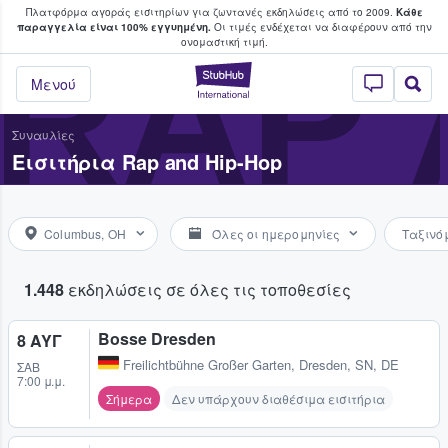
Πλατφόρμα αγοράς εισιτηρίων για ζωντανές εκδηλώσεις από το 2009.
Κάθε
υ οι φαν αγοράζουν και πουλούν εισιτή
παραγγελία είναι 100% εγγυημένη.
Οι τιμές ενδέχεται να διαφέρουν από την
RAP 
oνομαστική τιμή.
StubHub - Όπου 
Μενού
Συναυλίες
Εισιτήρια Rap and Hip-Hop
Columbus, OH
Όλες οι ημερομηνίες
Ταξινό
1.448
εκδηλώσεις σε όλες τις τοποθεσίες
Bosse Dresden
8 ΑΥΓ
Freilichtbühne Großer Garten
,
Dresden, SN, DE
ΣΆΒ
7:00 μ.μ.
Σήμερα
Δεν υπάρχουν διαθέσιμα εισιτήρια