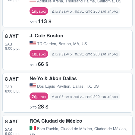
Acrisure Arena
,
Thousand Palms, California, US
Σήμερα
Διατίθενται πάνω από 200 εισιτήρια
113 $
από
J. Cole Boston
8 ΑΥΓ
TD Garden
,
Boston, MA, US
ΣΆΒ
8:00 μ.μ.
Σήμερα
Διατίθενται πάνω από 200 εισιτήρια
66 $
από
Ne-Yo & Akon Dallas
8 ΑΥΓ
Dos Equis Pavilion
,
Dallas, TX, US
ΣΆΒ
8:00 μ.μ.
Σήμερα
Διατίθενται πάνω από 200 εισιτήρια
28 $
από
ROA Ciudad de México
8 ΑΥΓ
Foro Puebla
,
Ciudad de México, Ciudad de México,
ΣΆΒ
9:00 μ.μ.
MX